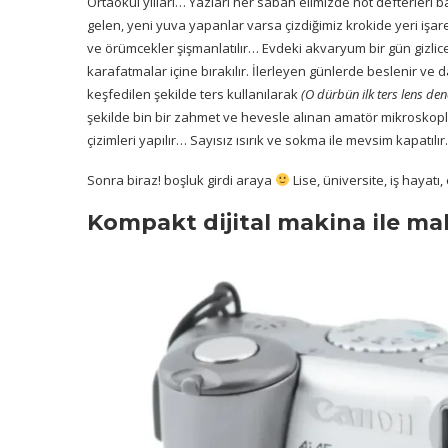
Ortaokul yılları… Yazları her sabah elimizde not defterleri b
gelen, yeni yuva yapanlar varsa çizdiğimiz krokide yeri işare
ve örümcekler şişmanlatılır… Evdeki akvaryum bir gün gizlice 
karafatmalar içine bırakılır. İlerleyen günlerde beslenir ve 
keşfedilen şekilde ters kullanılarak
(O dürbün ilk ters lens d
şekilde bin bir zahmet ve hevesle alınan amatör mikroskopla 
çizimleri yapılır… Sayısız ısırık ve sokma ile mevsim kapatılır.
Sonra biraz! boşluk girdi araya
Lise, üniversite, iş hayatı
Kompakt dijital makina ile ma