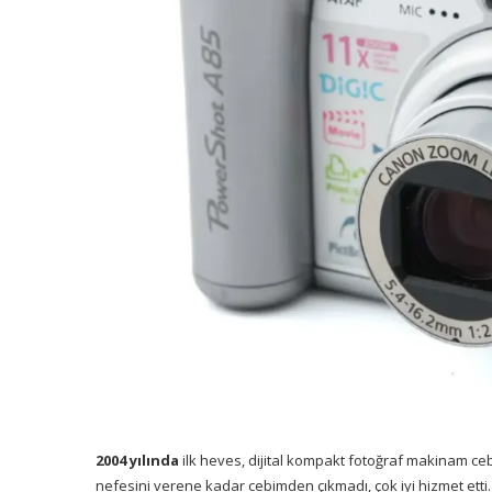
2004 yılında
ilk heves, dijital kompakt fotoğraf makinam ce
nefesini verene kadar cebimden çıkmadı, çok iyi hizmet etti.