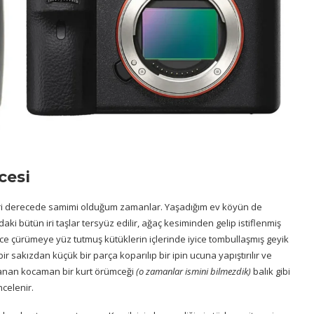
cesi
ileri derecede samimi olduğum zamanlar. Yaşadığım ev köyün de
ki bütün iri taşlar tersyüz edilir, ağaç kesiminden gelip istiflenmiş
İyice çürümeye yüz tutmuş kütüklerin içlerinde iyice tombullaşmış geyik
r sakızdan küçük bir parça koparılıp bir ipin ucuna yapıştırılır ve
av sanan kocaman bir kurt örümceği
(o zamanlar ismini bilmezdik)
balık gibi
ncelenir.