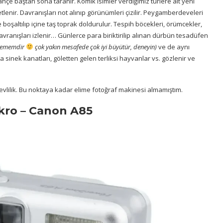
ahçe baştan sona taranır. Komik isimler verdiğimiz türlere ait yeni
tlenir. Davranışları not alınıp görünümleri çizilir. Peygamberdeveleri
boşaltılıp içine taş toprak doldurulur. Tespih böcekleri, örümcekler,
davranışları izlenir… Günlerce para biriktirilip alınan dürbün tesadüfen
enememdir
çok yakın mesafede çok iyi büyütür, deneyin)
ve de aynı
sinek kanatları, göletten gelen terliksi hayvanlar vs. gözlenir ve
, evlilik. Bu noktaya kadar elime fotoğraf makinesi almamıştım.
kro – Canon A85