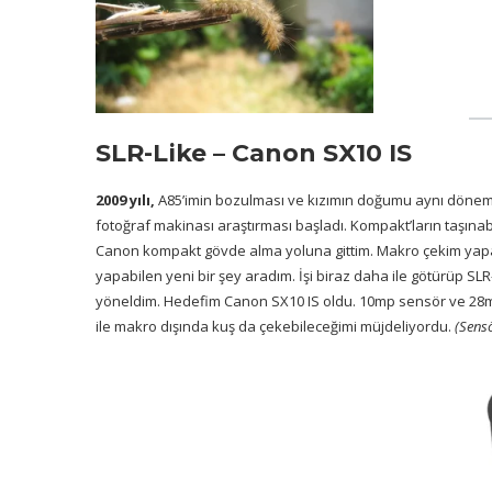
SLR-Like – Canon SX10 IS
2009 yılı,
A85’imin bozulması ve kızımın doğumu aynı döneme 
fotoğraf makinası araştırması başladı. Kompakt’ların taşınabil
Canon kompakt gövde alma yoluna gittim. Makro çekim yap
yapabilen yeni bir şey aradım. İşi biraz daha ile götürüp SL
yöneldim. Hedefim Canon SX10 IS oldu. 10mp sensör ve 28m
ile makro dışında kuş da çekebileceğimi müjdeliyordu.
(Sens