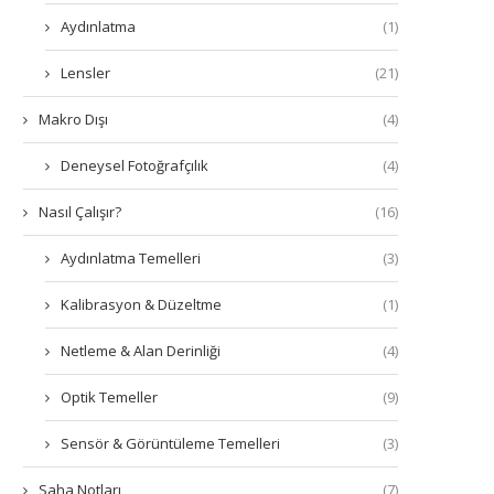
Aydınlatma
(1)
Lensler
(21)
Makro Dışı
(4)
Deneysel Fotoğrafçılık
(4)
Nasıl Çalışır?
(16)
Aydınlatma Temelleri
(3)
Kalibrasyon & Düzeltme
(1)
Netleme & Alan Derinliği
(4)
Optik Temeller
(9)
Sensör & Görüntüleme Temelleri
(3)
Saha Notları
(7)