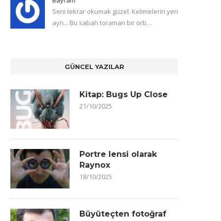
Seni tekrar okumak güzel. Kelimelerin yeri
ayrı... Bu sabah toraman bir orb…
GÜNCEL YAZILAR
Kitap: Bugs Up Close
21/10/2025
Portre lensi olarak
Raynox
18/10/2025
Büyüteçten fotoğraf