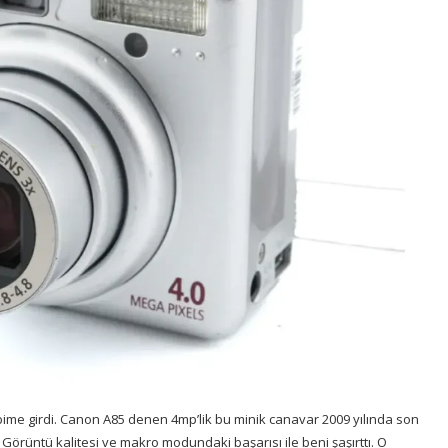
bime girdi. Canon A85 denen 4mp’lik bu minik canavar 2009 yılında son
 Görüntü kalitesi ve makro modundaki başarısı ile beni şaşırttı. O