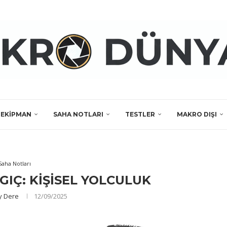
EKIPMAN
SAHA NOTLARI
TESTLER
MAKRO DIŞI
Saha Notları
IÇ: KIŞISEL YOLCULUK
y Dere
12/09/2025