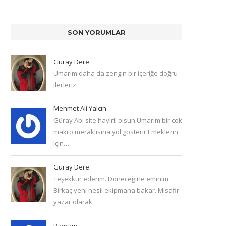
SON YORUMLAR
Güray Dere
Umarım daha da zengin bir içeriğe doğru
ilerleriz.
Mehmet Ali Yalçın
Güray Abi site hayırlı olsun.Umarım bir çok
makro meraklısına yol gösterir.Emeklerin
için…
Güray Dere
Teşekkür ederim. Döneceğine eminim.
Birkaç yeni nesil ekipmana bakar. Misafir
yazar olarak…
Bayram