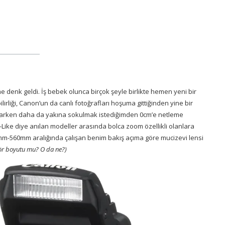
denk geldi. İş bebek olunca birçok şeyle birlikte hemen yeni bir
irliği, Canon’un da canlı fotoğrafları hoşuma gittiğinden yine bir
arken daha da yakına sokulmak istediğimden 0cm’e netleme
R-Like diye anılan modeller arasında bolca zoom özellikli olanlara
m-560mm aralığında çalışan benim bakış açıma göre mucizevi lensi
ör boyutu mu? O da ne?)