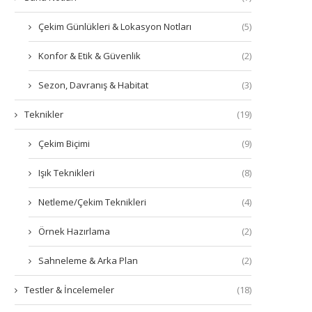
Çekim Günlükleri & Lokasyon Notları
(5)
Konfor & Etik & Güvenlik
(2)
Sezon, Davranış & Habitat
(3)
Teknikler
(19)
Çekim Biçimi
(9)
Işık Teknikleri
(8)
Netleme/Çekim Teknikleri
(4)
Örnek Hazırlama
(2)
Sahneleme & Arka Plan
(2)
Testler & İncelemeler
(18)