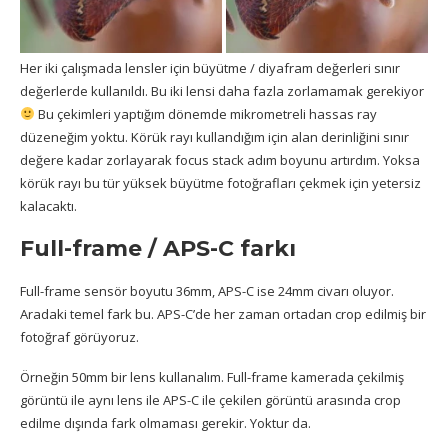
Her iki çalışmada lensler için büyütme / diyafram değerleri sınır
değerlerde kullanıldı. Bu iki lensi daha fazla zorlamamak gerekiyor
Bu çekimleri yaptığım dönemde mikrometreli hassas ray
düzeneğim yoktu. Körük rayı kullandığım için alan derinliğini sınır
değere kadar zorlayarak focus stack adım boyunu artırdım. Yoksa
körük rayı bu tür yüksek büyütme fotoğrafları çekmek için yetersiz
kalacaktı.
Full-frame / APS-C farkı
Full-frame sensör boyutu 36mm, APS-C ise 24mm civarı oluyor.
Aradaki temel fark bu. APS-C’de her zaman ortadan crop edilmiş bir
fotoğraf görüyoruz.
Örneğin 50mm bir lens kullanalım. Full-frame kamerada çekilmiş
görüntü ile aynı lens ile APS-C ile çekilen görüntü arasında crop
edilme dışında fark olmaması gerekir. Yoktur da.