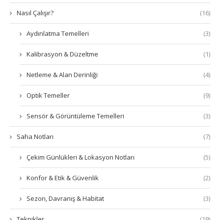
Nasıl Çalışır?
(16)
Aydınlatma Temelleri
(3)
Kalibrasyon & Düzeltme
(1)
Netleme & Alan Derinliği
(4)
Optik Temeller
(9)
Sensör & Görüntüleme Temelleri
(3)
Saha Notları
(7)
Çekim Günlükleri & Lokasyon Notları
(5)
Konfor & Etik & Güvenlik
(2)
Sezon, Davranış & Habitat
(3)
Teknikler
(19)