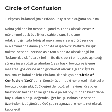
Circle of Confusion
Türkçesini bulamadığım bir ifade. En iyisi ne olduğuna bakalım.
Nokta şeklinde bir nesne düşünelim. Teorik olarak lensimiz
mükemmel optik özelliklere sahip olsun. Bu cisme
odaklandığımızda fotoğraf makinamızın sensörü üzerinde
mükemmel odaklanmış bir nokta oluşacaktır. Pratikte, bir ışık
noktası sensör üzerinde asla tam bir nokta olarak değil, bir
“bulanıklık diski” olarak belirir. Bu disk, belirli bir boyutu aşmadığı
sürece insan gözü tarafından (veya baskı boyutu ve izleme
mesafesi göz önüne alındığında) net olarak algılanır. İşte bu
maksimum kabul edilebilir bulanıklık diski çapına
‘Circle of
Confusion (CoC)’
denir. Sensör üzerindeki her pikselin fiziksel bir
boyutu olduğu gibi, CoC değeri de fotoğraf makinesi üreticileri
tarafından belirlenen ve genellikle piksel boyutundan biraz daha
büyük olan bir eşik değeridir. Eğer bir ışık noktasının sensör
üzerindeki izdüşümü bu CoC çapını aşmazsa, o nokta net olarak
kabul edilir.