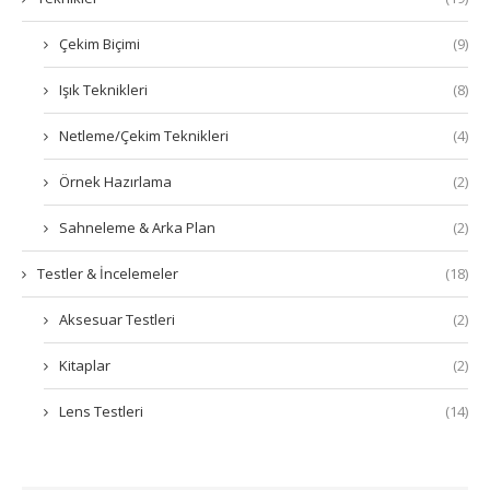
Çekim Biçimi
(9)
Işık Teknikleri
(8)
Netleme/Çekim Teknikleri
(4)
Örnek Hazırlama
(2)
Sahneleme & Arka Plan
(2)
Testler & İncelemeler
(18)
Aksesuar Testleri
(2)
Kitaplar
(2)
Lens Testleri
(14)