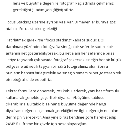
lens ve büyütme değeri ile fotoğrafı kaç adımda çekmemiz
gerektiğini (1 adım genişliğini) biliriz.
Focus Stacking üzerine ayrı bir yazı var. Bilmeyenler buraya göz
atabilir:
Focus stacking tekniği
Hatırlatmak gerekirse “focus stacking” kabaca şudur: DOF
daralması yüzünden fotoğrafta sineğin bir seferde sadece bir
antenini net gösterebiliyorsak, bu net alanı her seferinde biraz
ileriye taşıyarak çok sayıda fotoğraf çekersek sineğin her bir küçük
bölgesine ait netlik taşıyan bir sürü fotoğrafımız olur. Sonra
bunların hepsini birleştirebilir ve sineğin tamamını net gösteren tek
bir fotoğraf elde edebiliriz.
Tekrar formüllere dönersek, P=1 kabul ederek, yani basit formülü
kullanarak genelde geçerli bir diyafram/büyütme tablosu
çıkarabiliriz. Bu tablo bize hangi büyütme değerinde hangi
diyafram değerini aşmamak gerektiğini ve ilgili değer için net alan
derinliğini verecektir. Ama yine biraz kendime göre hareket edip
24MP full-frame bir gövde için hesaplayacağım.