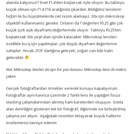
alanda kalıyoruz!? Evet f1.4’den başlarsak öyle oluyor. Bu tabloyu
küçük olması için f1.4-f16 aralığında çıkardım. Bildiğimiz lenslerin
hiçbiri ile bu büyütmelerde net resim alamayız. 30x için mikroskop
objektifi kullanmamız gerekir. Onların da f değerleri f0.25 gibi çok
küçük (çok açık diyafram) değerlerinde oluyor. Tabloyu f0.25’ten
başlatırsak 30x yeşil alan içinde kalacaktır. Mikroskop lensleri
özellikle bu iş için yapılmışlar, çok düşük diyafram değerlerine
sahipler. Ancak, DOF darlığına gelirsek, soğan zarı bile kalın
gelecektir
Not: Mikroskop lensleri de ayrı bir yazı konusu:
Mikroskop lensi ile makro
çekim
Gerçek fotoğraflardan örnekler vererek konuyu kapatıyorum.
Fotoğraflar aynı karınca üzerinde 2 farklı lens ile yaptığım focus
stacking çalışmalarından alınmış ham karelerden oluşuyor. Solda
alan derinliğini gösteren tek bir fotoğraf, diğerinde ise birleştirilmiş
çalışma yer alıyor. Aşağıdaki resimleri tıklayarak büyük hallerini
incelemenizi tavsiye ederim.