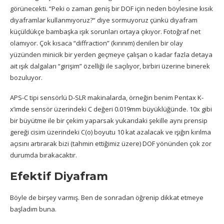
görünecekti. “Peki o zaman geniş bir DOF için neden böylesine kısık
diyaframlar kullanmıyoruz?“ diye sormuyoruz çünkü diyafram
küçüldükçe bambaşka ışık sorunları ortaya çıkıyor. Fotoğraf net
olamıyor. Çok kısaca “diffraction” (kırınım) denilen bir olay
yüzünden minicik bir yerden geçmeye çalışan o kadar fazla detaya
ait ışık dalgaları “girişim” özelliği ile saçılıyor, birbiri üzerine binerek
bozuluyor.
APS-C tipi sensörlü D-SLR makinalarda, örneğin benim Pentax K-
x’imde sensör üzerindeki C değeri 0.019mm büyüklüğünde. 10x gibi
bir büyütme ile bir çekim yaparsak yukarıdaki şekille aynı prensip
gereği cisim üzerindeki C(o) boyutu 10 kat azalacak ve ışığın kırılma
açısını artırarak bizi (tahmin ettiğimiz üzere) DOF yönünden çok zor
durumda bırakacaktır.
Efektif Diyafram
Böyle de birşey varmış. Ben de sonradan öğrenip dikkat etmeye
başladım buna.