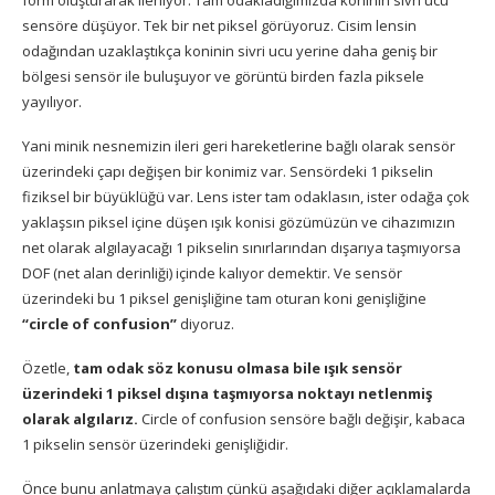
sensöre düşüyor. Tek bir net piksel görüyoruz. Cisim lensin
odağından uzaklaştıkça koninin sivri ucu yerine daha geniş bir
bölgesi sensör ile buluşuyor ve görüntü birden fazla piksele
yayılıyor.
Yani minik nesnemizin ileri geri hareketlerine bağlı olarak sensör
üzerindeki çapı değişen bir konimiz var. Sensördeki 1 pikselin
fiziksel bir büyüklüğü var. Lens ister tam odaklasın, ister odağa çok
yaklaşsın piksel içine düşen ışık konisi gözümüzün ve cihazımızın
net olarak algılayacağı 1 pikselin sınırlarından dışarıya taşmıyorsa
DOF (net alan derinliği) içinde kalıyor demektir. Ve sensör
üzerindeki bu 1 piksel genişliğine tam oturan koni genişliğine
“circle of confusion”
diyoruz.
Özetle,
tam odak söz konusu olmasa bile ışık sensör
üzerindeki 1 piksel dışına taşmıyorsa noktayı netlenmiş
olarak algılarız.
Circle of confusion sensöre bağlı değişir, kabaca
1 pikselin sensör üzerindeki genişliğidir.
Önce bunu anlatmaya çalıştım çünkü aşağıdaki diğer açıklamalarda