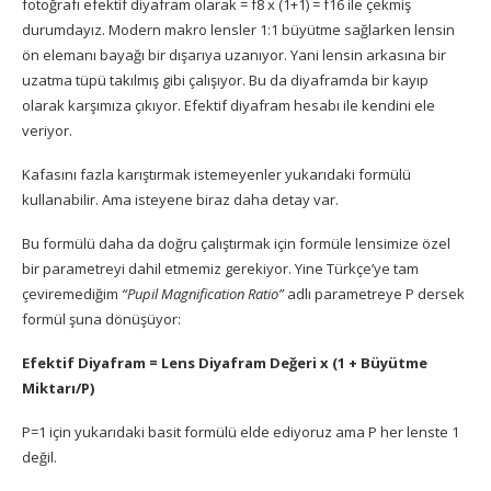
fotoğrafı efektif diyafram olarak = f8 x (1+1) = f16 ile çekmiş
durumdayız. Modern makro lensler 1:1 büyütme sağlarken lensin
ön elemanı bayağı bir dışarıya uzanıyor. Yani lensin arkasına bir
uzatma tüpü takılmış gibi çalışıyor. Bu da diyaframda bir kayıp
olarak karşımıza çıkıyor. Efektif diyafram hesabı ile kendini ele
veriyor.
Kafasını fazla karıştırmak istemeyenler yukarıdaki formülü
kullanabilir. Ama isteyene biraz daha detay var.
Bu formülü daha da doğru çalıştırmak için formüle lensimize özel
bir parametreyi dahil etmemiz gerekiyor. Yine Türkçe’ye tam
çeviremediğim
“Pupil Magnification Ratio”
adlı parametreye P dersek
formül şuna dönüşüyor:
Efektif Diyafram = Lens Diyafram Değeri x (1 + Büyütme
Miktarı/P)
P=1 için yukarıdaki basit formülü elde ediyoruz ama P her lenste 1
değil.