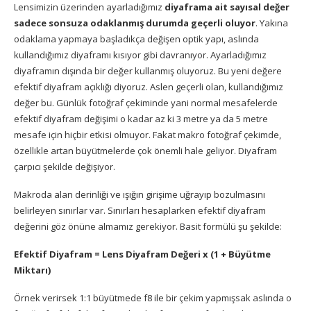
Lensimizin üzerinden ayarladığımız
diyaframa ait sayısal değer
sadece sonsuza odaklanmış durumda geçerli oluyor
. Yakına
odaklama yapmaya başladıkça değişen optik yapı, aslında
kullandığımız diyaframı kısıyor gibi davranıyor. Ayarladığımız
diyaframın dışında bir değer kullanmış oluyoruz. Bu yeni değere
efektif diyafram açıklığı diyoruz. Aslen geçerli olan, kullandığımız
değer bu. Günlük fotoğraf çekiminde yani normal mesafelerde
efektif diyafram değişimi o kadar az ki 3 metre ya da 5 metre
mesafe için hiçbir etkisi olmuyor. Fakat makro fotoğraf çekimde,
özellikle artan büyütmelerde çok önemli hale geliyor. Diyafram
çarpıcı şekilde değişiyor.
Makroda alan derinliği ve ışığın girişime uğrayıp bozulmasını
belirleyen sınırlar var. Sınırları hesaplarken efektif diyafram
değerini göz önüne almamız gerekiyor. Basit formülü şu şekilde:
Efektif Diyafram = Lens Diyafram Değeri x (1 + Büyütme
Miktarı)
Örnek verirsek 1:1 büyütmede f8 ile bir çekim yapmışsak aslında o