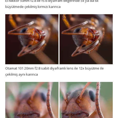
El-Nikkor 50mm f2.8 ile f5.6 diyafram değerinde 5x ya da 6x
büyütmede çekilmiş kırmızı karınca
Otamat 101 20mm f2.8 sabit diyaframlı lens ile 12x büyütme ile
çekilmiş aynı karınca