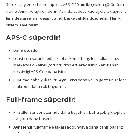
Sürekli söylenen bir hesap var. APS-C 50mm ile çekilen görüntü full-
frame 75mm ile aynıdır denir. Aslında sadece kadraj olarak aynıdır,
lens değişirse işler değişir. Şimdi başka şekilde düşünelim. Her iki
sistemi savunalım.
APS-C süperdir!
Daha ucuzdur
Lensin en sorunlu bölgesi olan kenar bölgeleri kullanılmaz.
Merkezdeki kaliteli görüntü crop edilerek alınır. Yani kenar
keskinliği APS-C’de daha iyidir.
Büyütme daha yüksektir.
Aynı lens
daha yakın gösterir. Telede
makroda daha çok büyütürüz
Full-frame süperdir!
Pikseller sensör üzerinde daha büyüktür. Daha çok ışık toplar,
az ışıkta daha başarılıdır.
Aynı lensi
full-frame’e takarsak dünyaya daha geniş bakarız,