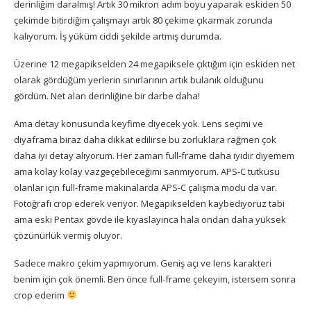
derinliğim daralmış! Artık 30 mikron adım boyu yaparak eskiden 50
çekimde bitirdiğim çalışmayı artık 80 çekime çıkarmak zorunda
kalıyorum. İş yüküm ciddi şekilde artmış durumda.
Üzerine 12 megapikselden 24 megapiksele çıktığım için eskiden net
olarak gördüğüm yerlerin sınırlarının artık bulanık olduğunu
gördüm. Net alan derinliğine bir darbe daha!
Ama detay konusunda keyfime diyecek yok. Lens seçimi ve
diyaframa biraz daha dikkat edilirse bu zorluklara rağmen çok
daha iyi detay alıyorum. Her zaman full-frame daha iyidir diyemem
ama kolay kolay vazgeçebileceğimi sanmıyorum. APS-C tutkusu
olanlar için full-frame makinalarda APS-C çalışma modu da var.
Fotoğrafı crop ederek veriyor. Megapikselden kaybediyoruz tabi
ama eski Pentax gövde ile kıyaslayınca hala ondan daha yüksek
çözünürlük vermiş oluyor.
Sadece makro çekim yapmıyorum. Geniş açı ve lens karakteri
benim için çok önemli. Ben önce full-frame çekeyim, istersem sonra
crop ederim