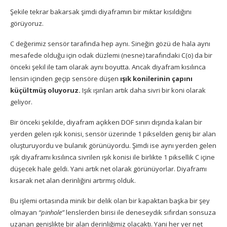
Şekile tekrar bakarsak şimdi diyaframın bir miktar kısıldığını
görüyoruz.
C değerimiz sensör tarafında hep aynı. Sineğin gözü de hala aynı
mesafede olduğu için odak düzlemi (nesne) tarafındaki C(o) da bir
önceki şekil ile tam olarak aynı boyutta. Ancak diyafram kısılınca
lensin içinden geçip sensöre düşen
ışık konilerinin çapını
küçültmüş oluyoruz.
Işık ışınları artık daha sivri bir koni olarak
geliyor.
Bir önceki şekilde, diyafram açıkken DOF sınırı dışında kalan bir
yerden gelen ışık konisi, sensör üzerinde 1 pikselden geniş bir alan
oluşturuyordu ve bulanık görünüyordu. Şimdi ise aynı yerden gelen
ışık diyaframı kısılınca sivrilen ışık konisi ile birlikte 1 piksellik C içine
düşecek hale geldi. Yani artık net olarak görünüyorlar. Diyaframı
kısarak net alan derinliğini artırmış olduk.
Bu işlemi ortasında minik bir delik olan bir kapaktan başka bir şey
olmayan
“pinhole”
lenslerden birisi ile deneseydik sıfırdan sonsuza
uzanan genişlikte bir alan derinliğimiz olacaktı. Yani her yer net