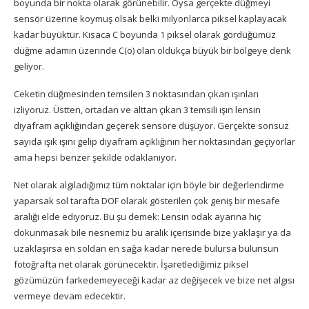
boyunda bir nokta olarak görünebilir. Oysa gerçekte düğmeyi
sensör üzerine koymuş olsak belki milyonlarca piksel kaplayacak
kadar büyüktür. Kısaca C boyunda 1 piksel olarak gördüğümüz
düğme adamın üzerinde C(o) olan oldukça büyük bir bölgeye denk
geliyor.
Ceketin düğmesinden temsilen 3 noktasından çıkan ışınları
izliyoruz. Üstten, ortadan ve alttan çıkan 3 temsili ışın lensin
diyafram açıklığından geçerek sensöre düşüyor. Gerçekte sonsuz
sayıda ışık ışını gelip diyafram açıklığının her noktasından geçiyorlar
ama hepsi benzer şekilde odaklanıyor.
Net olarak algıladığımız tüm noktalar için böyle bir değerlendirme
yaparsak sol tarafta DOF olarak gösterilen çok geniş bir mesafe
aralığı elde ediyoruz. Bu şu demek: Lensin odak ayarına hiç
dokunmasak bile nesnemiz bu aralık içerisinde bize yaklaşır ya da
uzaklaşırsa en soldan en sağa kadar nerede bulursa bulunsun
fotoğrafta net olarak görünecektir. İşaretlediğimiz piksel
gözümüzün farkedemeyeceği kadar az değişecek ve bize net algısı
vermeye devam edecektir.