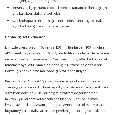
hele geniş açılar süper geniştir.
Lensin verdiği görüntü crop edilmeden tamamı kullanıldığı için
lens karakteri daha iyi belli olur.
Aynı kadrajda alan derinliği daha dardır. Buna bağlı olarak
(aynı kadrajda) bokeh daha yumuşaktır.
Benim kişisel fikrim ne?
Elimizde 2 lens olsun. 100mm ve 150mm. Bunlardan 100mm olanı
APS-C makinaya takalım, 150mm’yi de full-frame olana. Her ikisinde
de aynı diyaframı ayarlayalım. Çektiğimiz fotoğraflar kadraj olarak
tamamen aynı olur. Ama alan derinliği full-frame’de daha azdır.
Portre için harika ama makroda işi biraz zorlaştırıyor.
Pentax K-x’ten Sony A7II’ye geçtiğimde bir şey farkettim. Focus
stacking yaparken adım boyu ayarlıyoruz. Aynı kadraj için eskiden
50 mikron adım boyu ile ilerlediğim diyafram değerinde yine 50
mikron uygularsam net alanda boşluklar oluyor. Focus stack
kesintisiz netlik sağlayamıyor. Çünkü aynı kadrajı oluşturmak için
büyütmeyi biraz daha arttırmam gerekmiş, buna bağlı olarak alan