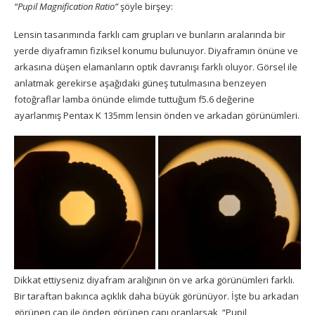
“Pupil Magnification Ratio”
şöyle birşey:
Lensin tasarımında farklı cam grupları ve bunların aralarında bir
yerde diyaframın fiziksel konumu bulunuyor. Diyaframın önüne ve
arkasına düşen elamanların optik davranışı farklı oluyor. Görsel ile
anlatmak gerekirse aşağıdaki güneş tutulmasına benzeyen
fotoğraflar lamba önünde elimde tuttuğum f5.6 değerine
ayarlanmış Pentax K 135mm lensin önden ve arkadan görünümleri.
Dikkat ettiyseniz diyafram aralığının ön ve arka görünümleri farklı.
Bir taraftan bakınca açıklık daha büyük görünüyor. İşte bu arkadan
görünen çap ile önden görünen çapı oranlarsak “Pupil