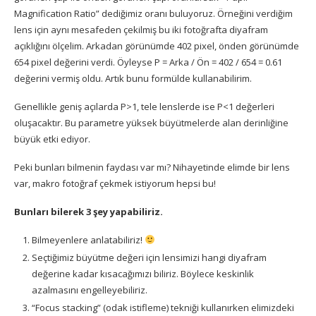
Magnification Ratio” dediğimiz oranı buluyoruz. Örneğini verdiğim
lens için aynı mesafeden çekilmiş bu iki fotoğrafta diyafram
açıklığını ölçelim. Arkadan görünümde 402 pixel, önden görünümde
654 pixel değerini verdi. Öyleyse P = Arka / Ön = 402 / 654 = 0.61
değerini vermiş oldu. Artık bunu formülde kullanabilirim.
Genellikle geniş açılarda P>1, tele lenslerde ise P<1 değerleri
oluşacaktır. Bu parametre yüksek büyütmelerde alan derinliğine
büyük etki ediyor.
Peki bunları bilmenin faydası var mı? Nihayetinde elimde bir lens
var, makro fotoğraf çekmek istiyorum hepsi bu!
Bunları bilerek 3 şey yapabiliriz.
Bilmeyenlere anlatabiliriz!
Seçtiğimiz büyütme değeri için lensimizi hangi diyafram
değerine kadar kısacağımızı biliriz. Böylece keskinlik
azalmasını engelleyebiliriz.
“Focus stacking” (odak istifleme) tekniği kullanırken elimizdeki