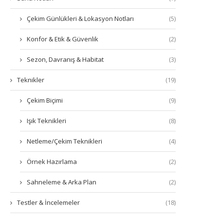
Çekim Günlükleri & Lokasyon Notları
(5)
Konfor & Etik & Güvenlik
(2)
Sezon, Davranış & Habitat
(3)
Teknikler
(19)
Çekim Biçimi
(9)
Işık Teknikleri
(8)
Netleme/Çekim Teknikleri
(4)
Örnek Hazırlama
(2)
Sahneleme & Arka Plan
(2)
Testler & İncelemeler
(18)