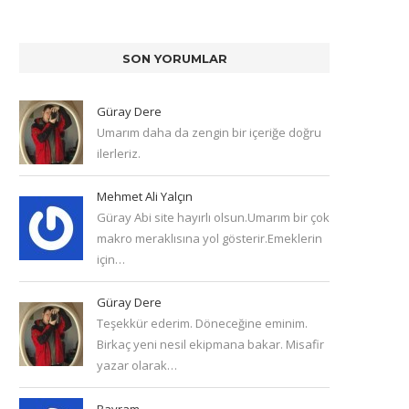
SON YORUMLAR
Güray Dere
Umarım daha da zengin bir içeriğe doğru
ilerleriz.
Mehmet Ali Yalçın
Güray Abi site hayırlı olsun.Umarım bir çok
makro meraklısına yol gösterir.Emeklerin
için…
Güray Dere
Teşekkür ederim. Döneceğine eminim.
Birkaç yeni nesil ekipmana bakar. Misafir
yazar olarak…
Bayram