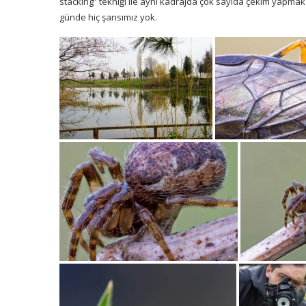
stacking” tekniği ile aynı kadrajda çok sayıda çekim yapma
günde hiç şansımız yok.