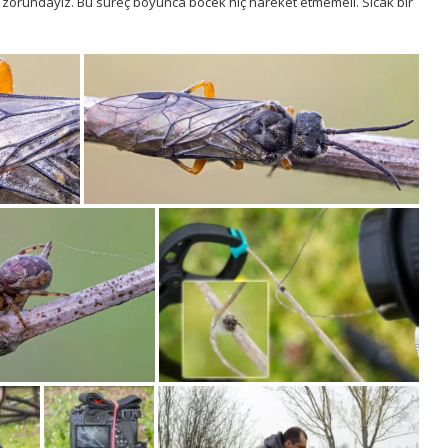
k zorundayız. Bu süreç boyunca böcek hiç hareket etmemeli. Sıcak bir