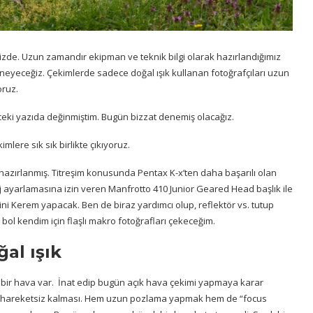
zde. Uzun zamandır ekipman ve teknik bilgi olarak hazırlandığımız
eneyeceğiz. Çekimlerde sadece doğal ışık kullanan fotoğrafçıları uzun
oruz.
nceki yazıda değinmiştim. Bugün bizzat denemiş olacağız.
imlere sık sık birlikte çıkıyoruz.
azırlanmış. Titreşim konusunda Pentax K-x’ten daha başarılı olan
 ayarlamasına izin veren Manfrotto 410 Junior Geared Head başlık ile
rini Kerem yapacak. Ben de biraz yardımcı olup, reflektör vs. tutup
 bol kendim için flaşlı makro fotoğrafları çekeceğim.
al ışık
 bir hava var. İnat edip bugün açık hava çekimi yapmaya karar
e hareketsiz kalması. Hem uzun pozlama yapmak hem de “focus