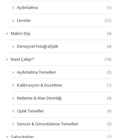
Aydınlatma
(1)
Lensler
(21)
Makro Dışı
(4)
Deneysel Fotoğrafçılık
(4)
Nasıl Çalışır?
(16)
Aydınlatma Temelleri
(3)
Kalibrasyon & Düzeltme
(1)
Netleme & Alan Derinliği
(4)
Optik Temeller
(9)
Sensör & Görüntüleme Temelleri
(3)
Saha Notları
(7)