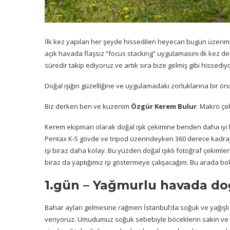
İlk kez yapılan her şeyde hissedilen heyecan bugün üzerimi
açık havada flaşsız “focus stacking” uygulamasını ilk kez d
süredir takip ediyoruz ve artık sıra bize gelmiş gibi hissediy
Doğal ışığın güzelliğine ve uygulamadaki zorluklarına bir ö
Biz derken ben ve kuzenim
Özgür Kerem Bulur
. Makro çek
Kerem ekipman olarak doğal ışık çekimine benden daha iyi h
Pentax K-5 gövde ve tripod üzerindeyken 360 derece kadraj
işi biraz daha kolay. Bu yüzden doğal ışıklı fotoğraf çekimle
biraz da yaptığımız işi göstermeye çalışacağım. Bu arada bol
1.gün – Yağmurlu havada doğ
Bahar ayları gelmesine rağmen İstanbul’da soğuk ve yağışlı
veriyoruz. Umudumuz soğuk sebebiyle böceklerin sakin v