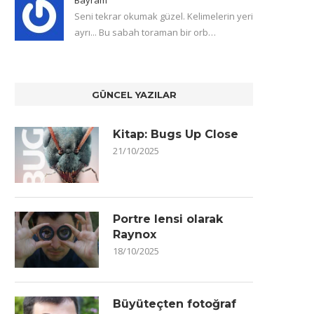
Seni tekrar okumak güzel. Kelimelerin yeri
ayrı... Bu sabah toraman bir orb…
GÜNCEL YAZILAR
Kitap: Bugs Up Close
21/10/2025
Portre lensi olarak
Raynox
18/10/2025
Büyüteçten fotoğraf